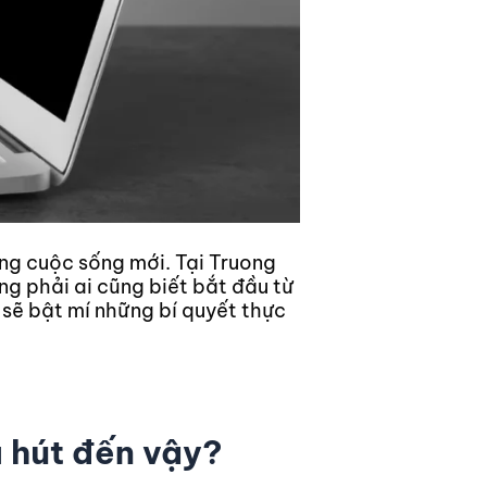
ựng cuộc sống mới. Tại Truong
g phải ai cũng biết bắt đầu từ
y sẽ bật mí những bí quyết thực
u hút đến vậy?