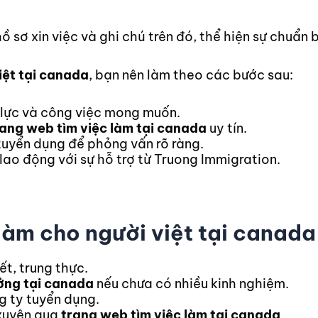
iệt tại canada
, bạn nên làm theo các bước sau:
 lực và công việc mong muốn.
rang web tìm việc làm tại canada
uy tín.
 tuyển dụng để phỏng vấn rõ ràng.
 lao động với sự hỗ trợ từ Truong Immigration.
 làm cho người việt tại canada
ết, trung thực.
ởng tại canada
nếu chưa có nhiều kinh nghiệm.
g ty tuyển dụng.
 xuyên qua
trang web tìm việc làm tại canada
.