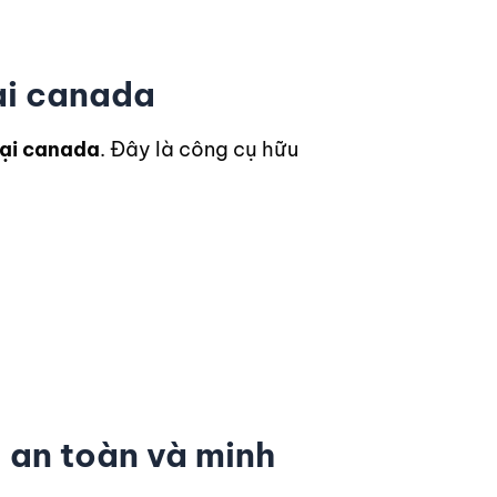
tại canada
tại canada
. Đây là công cụ hữu
a an toàn và minh