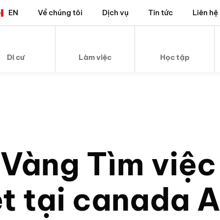
EN
Về chúng tôi
Dịch vụ
Tin tức
Liên hệ
Di cư
Làm việc
Học tập
 Vàng Tìm việc
ệt tại canada 