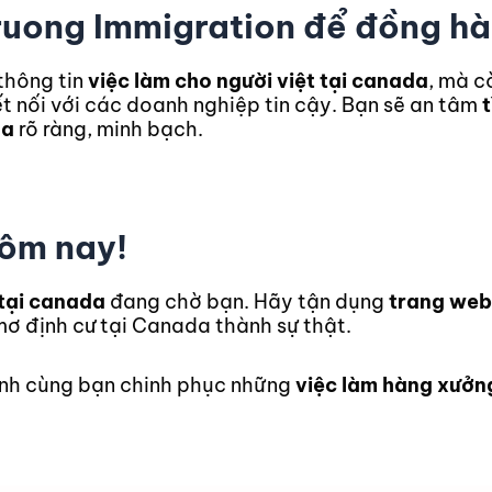
ruong Immigration để đồng h
thông tin
việc làm cho người việt tại canada
, mà c
kết nối với các doanh nghiệp tin cậy. Bạn sẽ an tâm
t
da
rõ ràng, minh bạch.
ôm nay!
 tại canada
đang chờ bạn. Hãy tận dụng
trang web 
mơ định cư tại Canada thành sự thật.
ành cùng bạn chinh phục những
việc làm hàng xưởn