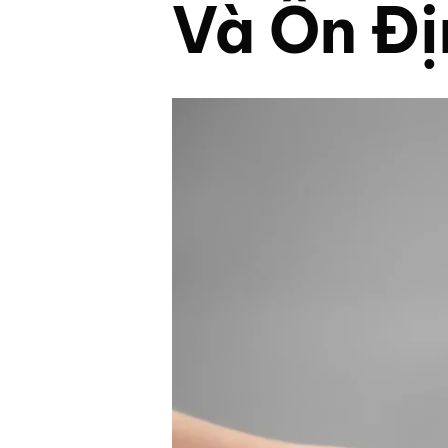
Và Ổn Đị