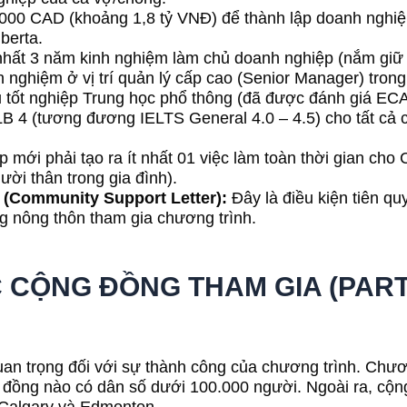
000 CAD (khoảng 1,8 tỷ VNĐ) để thành lập doanh nghiệ
berta.
 nhất 3 năm kinh nghiệm làm chủ doanh nghiệp (nắm giữ
 nghiệm ở vị trí quản lý cấp cao (Senior Manager) tron
u tốt nghiệp Trung học phổ thông (đã được đánh giá ECA
LB 4 (tương đương IELTS General 4.0 – 4.5) cho tất cả
 mới phải tạo ra ít nhất 01 việc làm toàn thời gian ch
i thân trong gia đình).
 (Community Support Letter):
Đây là điều kiện tiên qu
g nông thôn tham gia chương trình.
ÁC CỘNG ĐỒNG THAM GIA (PART
uan trọng đối với sự thành công của chương trình. Chươ
ng đồng nào có dân số dưới 100.000 người. Ngoài ra, cộ