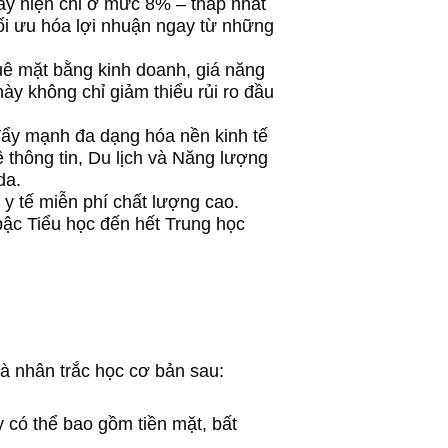
đây hiện chỉ ở mức 8% – thấp nhất
tối ưu hóa lợi nhuận ngay từ những
uê mặt bằng kinh doanh, giá năng
ày không chỉ giảm thiểu rủi ro đầu
 đẩy mạnh đa dạng hóa nền kinh tế
thông tin, Du lịch và Năng lượng
da.
y tế miễn phí chất lượng cao.
bậc Tiểu học đến hết Trung học
và nhân trắc học cơ bản sau:
 có thể bao gồm tiền mặt, bất