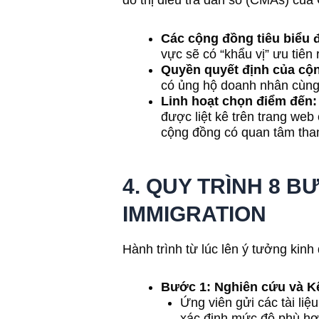
đô thị điều tra dân số (CMAs) của
Các cộng đồng tiêu biểu đ
vực sẽ có “khẩu vị” ưu tiê
Quyền quyết định của cộ
có ủng hộ doanh nhân cùng
Linh hoạt chọn điểm đến:
được liệt kê trên trang web
cộng đồng có quan tâm tha
4. QUY TRÌNH 8 
IMMIGRATION
Hành trình từ lúc lên ý tưởng kin
Bước 1: Nghiên cứu và K
Ứng viên gửi các tài liệ
xác định mức độ phù hợ