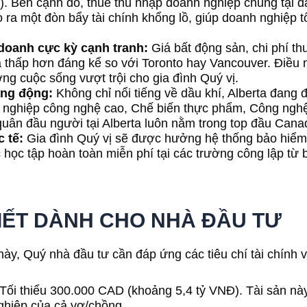
x). Bên cạnh đó, thuế thu nhập doanh nghiệp chung tại 
o ra một đòn bẩy tài chính khổng lồ, giúp doanh nghiệp 
 doanh cực kỳ cạnh tranh:
Giá bất động sản, chi phí th
a thấp hơn đáng kể so với Toronto hay Vancouver. Điều n
ng cuộc sống vượt trội cho gia đình Quý vị.
ăng động:
Không chỉ nổi tiếng về dầu khí, Alberta đang
 nghiệp công nghệ cao, Chế biến thực phẩm, Công nghệ 
 quân đầu người tại Alberta luôn nằm trong top đầu Cana
 tế:
Gia đình Quý vị sẽ được hưởng hệ thống bảo hiểm 
 học tập hoàn toàn miễn phí tại các trường công lập từ 
 TIẾT DÀNH CHO NHÀ ĐẦU TƯ
này, Quý nhà đầu tư cần đáp ứng các tiêu chí tài chính 
Tối thiểu 300.000 CAD (khoảng 5,4 tỷ VNĐ). Tài sản này
ghiệp của cả vợ/chồng.