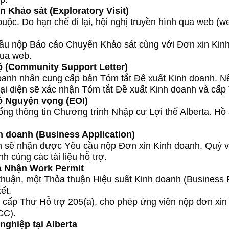
 Khảo sát (Exploratory Visit)
buộc. Do hạn chế đi lại, hội nghị truyền hình qua web (
ầu nộp Báo cáo Chuyến Khảo sát cùng với Đơn xin Kin
qua web.
 (Community Support Letter)
oanh nhân cung cấp bản Tóm tắt Đề xuất Kinh doanh. N
 đại diện sẽ xác nhận Tóm tắt Đề xuất Kinh doanh và cấ
ỏ Nguyện vọng (EOI)
ng thông tin Chương trình Nhập cư Lợi thế Alberta. Hồ
 doanh (Business Application)
 sẽ nhận được Yêu cầu nộp Đơn xin Kinh doanh. Quý vị
h cùng các tài liệu hỗ trợ.
à Nhận Work Permit
thuận, một Thỏa thuận Hiệu suất Kinh doanh (Business
ết.
 cấp Thư Hỗ trợ 205(a), cho phép ứng viên nộp đơn xin
CC).
ghiệp tại Alberta