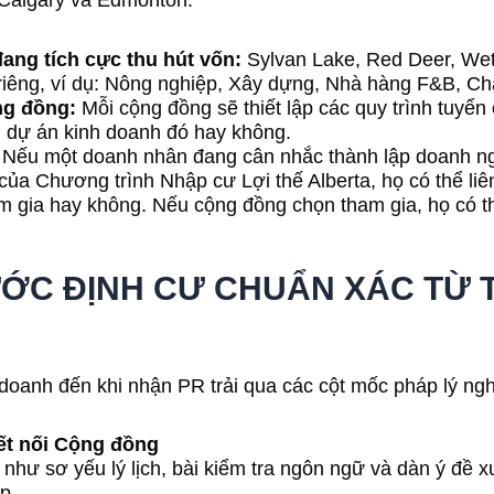
 Calgary và Edmonton.
ang tích cực thu hút vốn:
Sylvan Lake, Red Deer, Wetas
n riêng, ví dụ: Nông nghiệp, Xây dựng, Nhà hàng F&B, C
ng đồng:
Mỗi cộng đồng sẽ thiết lập các quy trình tuyển
 dự án kinh doanh đó hay không.
Nếu một doanh nhân đang cân nhắc thành lập doanh ng
 của Chương trình Nhập cư Lợi thế Alberta, họ có thể li
m gia hay không. Nếu cộng đồng chọn tham gia, họ có 
BƯỚC ĐỊNH CƯ CHUẨN XÁC TỪ
h doanh đến khi nhận PR trải qua các cột mốc pháp lý ng
ết nối Cộng đồng
u như sơ yếu lý lịch, bài kiểm tra ngôn ngữ và dàn ý đề
p.