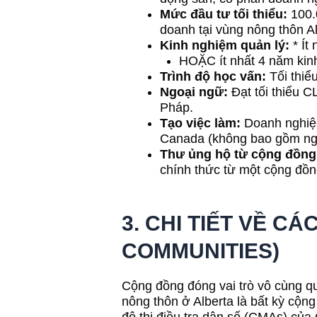
Mức đầu tư tối thiểu:
100.
doanh tại vùng nông thôn Al
Kinh nghiệm quản lý:
* Ít
HOẶC ít nhất 4 năm kinh
Trình độ học vấn:
Tối thiể
Ngoại ngữ:
Đạt tối thiểu C
Pháp.
Tạo việc làm:
Doanh nghiệp
Canada (không bao gồm ngườ
Thư ủng hộ từ cộng đồng
chính thức từ một cộng đồn
3. CHI TIẾT VỀ C
COMMUNITIES)
Cộng đồng đóng vai trò vô cùng q
nông thôn ở Alberta là bất kỳ cộ