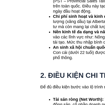
(PST – Provincial Sales Ta
trên toàn quốc. Điều này tạ
ngày đầu hoạt động.
Chi phí sinh hoạt và kinh
lượng (xăng dầu) tại Albert
tư mà còn mang lại chất lượ
Nền kinh tế đa dạng và n
vào các lĩnh vực như: Nông
tái tạo. Mức thu nhập bình
An sinh xã hội chuẩn quốc
Con cái (dưới 22 tuổi) được
phổ thông.
2. ĐIỀU KIỆN CHI
Để đủ điều kiện bước vào lộ trình 
Tài sản ròng (Net Worth):
động sản, cổ phần doanh n