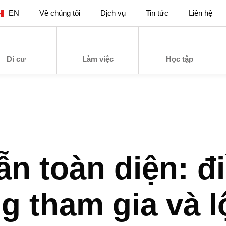
EN
Về chúng tôi
Dịch vụ
Tin tức
Liên hệ
Di cư
Làm việc
Học tập
n toàn diện: đi
 tham gia và lộ