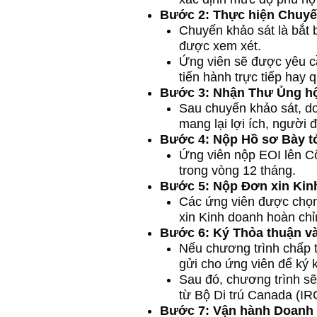
Bước 2: Thực hiện Chuyến
Chuyến khảo sát là bắt 
được xem xét.
Ứng viên sẽ được yêu c
tiến hành trực tiếp hay 
Bước 3: Nhận Thư Ủng hộ
Sau chuyến khảo sát, d
mang lại lợi ích, người
Bước 4: Nộp Hồ sơ Bày t
Ứng viên nộp EOI lên Cổ
trong vòng 12 tháng.
Bước 5: Nộp Đơn xin Kinh
Các ứng viên được chọn
xin Kinh doanh hoàn chỉn
Bước 6: Ký Thỏa thuận v
Nếu chương trình chấp 
gửi cho ứng viên để ký k
Sau đó, chương trình sẽ
từ Bộ Di trú Canada (IR
Bước 7: Vận hành Doanh n