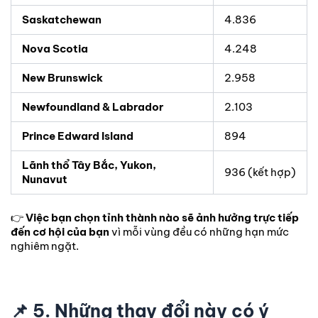
Saskatchewan
4.836
Nova Scotia
4.248
New Brunswick
2.958
Newfoundland & Labrador
2.103
Prince Edward Island
894
Lãnh thổ Tây Bắc, Yukon,
936 (kết hợp)
Nunavut
👉
Việc bạn chọn tỉnh thành nào sẽ ảnh hưởng trực tiếp
đến cơ hội của bạn
vì mỗi vùng đều có những hạn mức
nghiêm ngặt.
📌
5. Những thay đổi này có ý